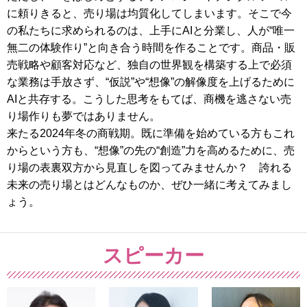
に頼りきると、売り場は均質化してしまいます。そこで今
の私たちに求められるのは、上手にAIと分業し、人が“唯一
無二の体験作り”と向き合う時間を作ることです。商品・販
売戦略や顧客対応など、独自の世界観を構築する上で必須
な業務は手放さず、“仮説”や“想像”の解像度を上げるために
AIと共存する。こうした思考をもてば、商機を逃さない売
り場作りも夢ではありません。
来たる2024年冬の商戦期。既に準備を始めている方もこれ
からという方も、“想像”の先の“創造”力を高めるために、売
り場の表裏双方から見直しを図ってみませんか？ 誇れる
未来の売り場とはどんなものか、ぜひ一緒に考えてみまし
ょう。
スピーカー