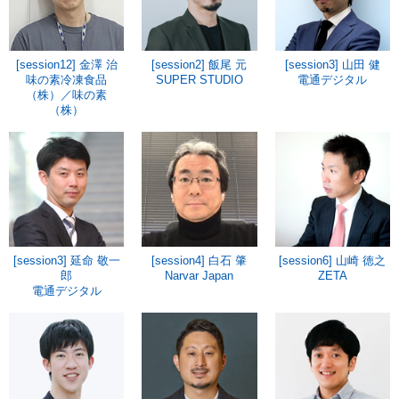
[session12] 金澤 治
[session2] 飯尾 元
[session3] 山田 健
味の素冷凍食品
SUPER STUDIO
電通デジタル
（株）／味の素
（株）
[session3] 延命 敬一
[session4] 白石 肇
[session6] 山崎 徳之
郎
Narvar Japan
ZETA
電通デジタル