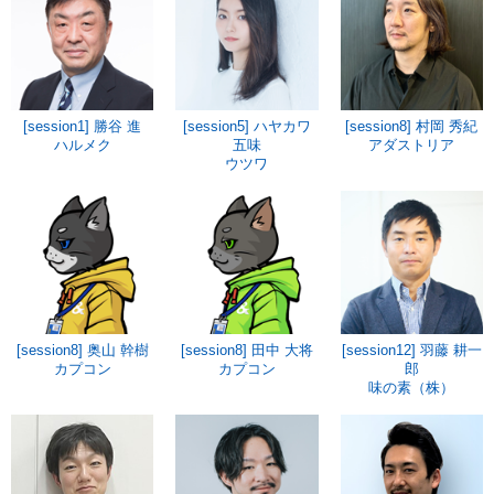
[session1] 勝谷 進
[session5] ハヤカワ
[session8] 村岡 秀紀
ハルメク
五味
アダストリア
ウツワ
[session8] 奥山 幹樹
[session8] 田中 大将
[session12] 羽藤 耕一
カプコン
カプコン
郎
味の素（株）