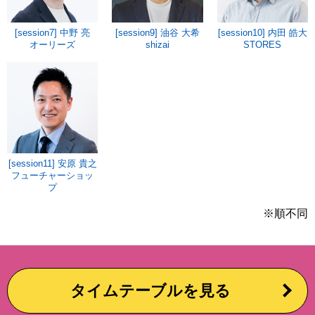
[session7] 中野 亮
[session9] 油谷 大希
[session10] 内田 皓大
オーリーズ
shizai
STORES
[session11] 安原 貴之
フューチャーショッ
プ
※順不同
タイムテーブルを見る