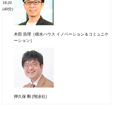
18:20
(40分)
木田 浩理［積水ハウス イノベーション＆コミュニケ
ーション］
押久保 剛 [翔泳社]