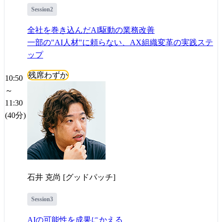
Session2
全社を巻き込んだAI駆動の業務改善
一部の"AI人材"に頼らない、AX組織変革の実践ステ
ップ
残席わずか
10:50
～
11:30
(40分)
石井 克尚 [グッドパッチ]
Session3
AIの可能性を成果にかえる