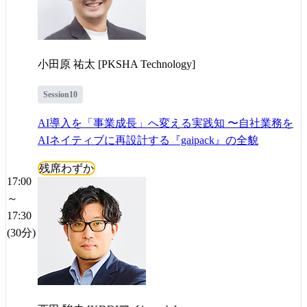
小田原 祐太 [PKSHA Technology]
Session10
AI導入を「事業成長」へ変える実践知 〜自社業務を
AIネイティブに再設計する『gaipack』の全貌
残席わずか
17:00
～
17:30
(30分)