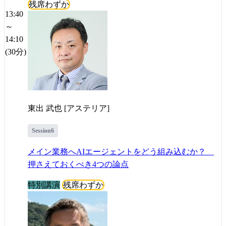
残席わずか
13:40
～
14:10
(30分)
東出 武也 [アステリア]
Session6
メイン業務へAIエージェントをどう組み込むか？
押さえておくべき4つの論点
特別講演
残席わずか