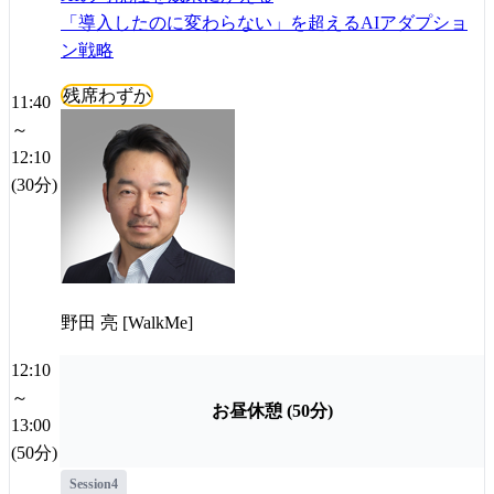
「導入したのに変わらない」を超えるAIアダプショ
ン戦略
残席わずか
11:40
～
12:10
(30分)
野田 亮 [WalkMe]
12:10
～
お昼休憩 (50分)
13:00
(50分)
Session4