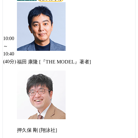
10:00
～
10:40
(40分)
福田 康隆 [『THE MODEL』著者]
押久保 剛 [翔泳社]