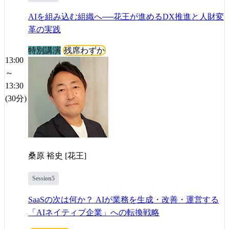
AIを組み込む組織へ──花王が進めるDX推進と人財変
革の実践
特別講演
残席わずか
13:00
～
13:30
(30分)
桑原 裕史 [花王]
Session5
SaaSの次は何か？ AIが業務を生成・改善・運営する
「AIネイティブ企業」への転換戦略