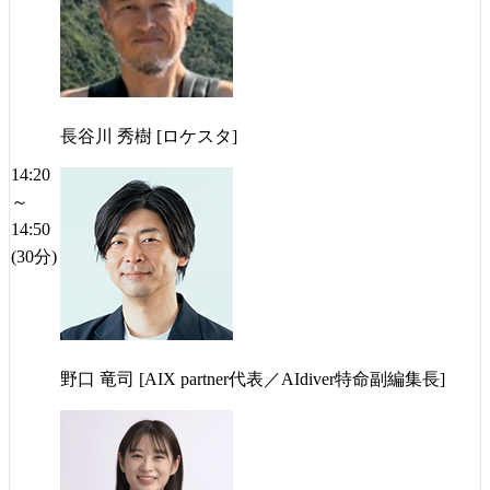
長谷川 秀樹 [ロケスタ]
14:20
～
14:50
(30分)
野口 竜司 [AIX partner代表／AIdiver特命副編集長]