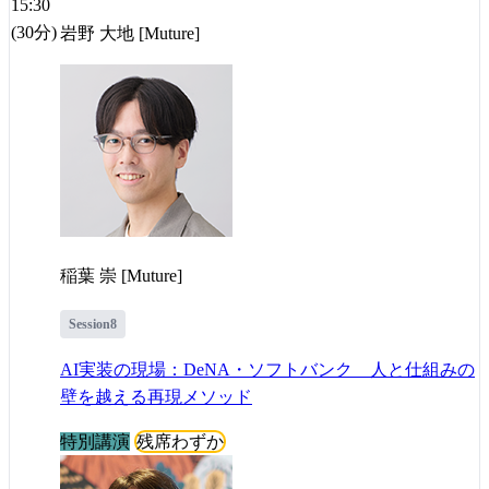
15:30
(30分)
岩野 大地 [Muture]
稲葉 崇 [Muture]
Session8
AI実装の現場：DeNA・ソフトバンク 人と仕組みの
壁を越える再現メソッド
特別講演
残席わずか