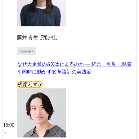
藤井 有生 [翔泳社]
Session7
なぜ大企業のAXは止まるのか — 経営・制度・現場
を同時に動かす変革設計の実践論
残席わずか
15:00
～