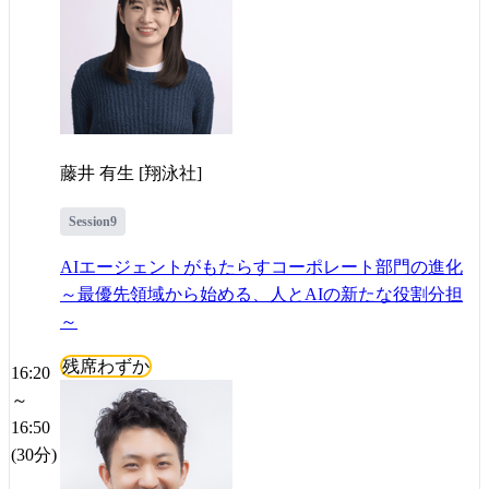
藤井 有生 [翔泳社]
Session9
AIエージェントがもたらすコーポレート部門の進化
～最優先領域から始める、人とAIの新たな役割分担
～
残席わずか
16:20
～
16:50
(30分)