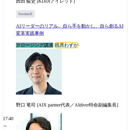
西田 駿史 [KDDIアイレット]
Session11
AIリーダーのリアル。自ら手を動かし、自ら創るAI
変革実践事例
クロージング講演
残席わずか
野口 竜司 [AIX partner代表／AIdiver特命副編集長]
17:40
～