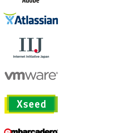
スピーカー追加
14-B-7 「こわくない関数型言語」
セッション確定
15-A-2 「Webが生み出し始めた世界」
スピーカー追加
15-D-8 「Wantedly Presents Web/Startup
で活躍するエンジニアの自分戦略」
2013/01/22
詳細更新
14-D-4 「SIの未来ってどうなのよ？」SIer大淘汰
時代にAWS専業で新しいSIの形にチャレンジする企業の舞台裏
スピーカー追加
15-D-5 「enchant.js スマートフォンゲーム
開発ライブコーディング」
2013/01/18
会場変更 C会場→A会場
14-A-7 「ソーシャルコーディング
革命後の開発委託の世界〜QA@ITの事例（仮）」
会場変更 A会場→C会場
14-C-7 「真剣アラサーカタリバ