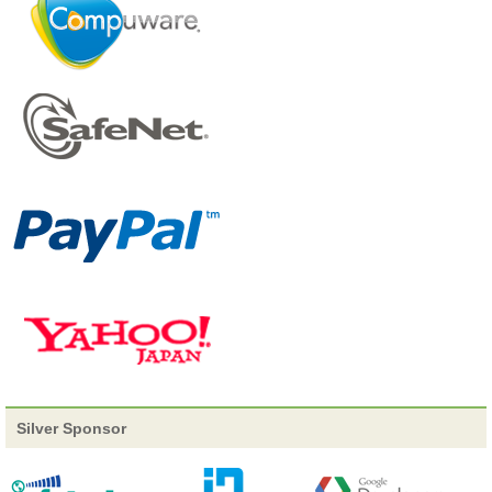
2013/01/17
詳細追加
15-A-3 「モバイル HTML5 による世界への挑戦」
詳細追加
15-A-4 「commはどこへ往くのか」
2013/01/16
セッション確定
14-E-2 「パフォーマンス・チューニング
に革命をもたらす最新テクノロジー － トランザクショントレー
ス」
スピーカー追加
15-E-1 「DevPower: デベロッパーが創る
日本の未来を語ろう」
セッション確定
14-C-6 「Enterpriseでもモバイルアプリ開
発 ～サーバサイドも含めたアーキテクチャのパターン～」
セッション確定
14-E-6 「ノン・プログラミングで高速開
Silver Sponsor
発 単純作業からクリエイティブワークへ（仮）」
2013/01/15