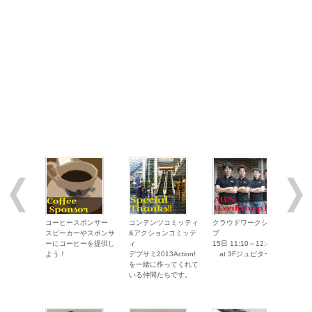
スピーカー追加！
15-D-8 「Wantedly Presents
Web/Startupで活躍するエンジニアの自分戦略」
アンオフィシャルパーティ開催決定！
14日19:30～20:45
「アンオフィシャルパーティ」
2013/02/04
ワークショップ開催決定！
15日11:10～12:40 「クラウドワ
ークショップ」 ※優勝者にはKindle Paperwhiteをプレゼント！
ワークショップ開催決定！
15日13:10～14:40 「Windows
on AWS体験ハンズオン」
ワークショップ開催決定！
15日15:15～16:45 「クラウドデ
コーヒースポンサー
コンテンツコミッティ
クラウドワークショッ
Win
スピーカーやスポンサ
&アクションコミッテ
プ
験ハ
ザインパターン（CDP）体験ハンズオン Scale Out パターン編」
ーにコーヒーを提供し
ィ
15日 11:10～12:40
15日
よう！
デブサミ2013Action!
at 3Fジュピター
at
を一緒に作ってくれて
2013/01/25
いる仲間たちです。
セッション確定
15-B-3 「ICTでクルマと社会をつなぎ、安
全・快適で低炭素なモビリティー社会の実現に向けたHondaの挑