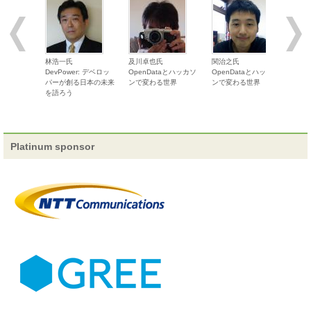
戦」
スピーカー追加
14-Ｅ-7 「TED] Technology Enterprise
Development」に篠田健氏も参戦！
林浩一氏
及川卓也氏
関治之氏
東富
DevPower: デベロッ
OpenDataとハッカソ
OpenDataとハッカソ
Ope
パーが創る日本の未来
ンで変わる世界
ンで変わる世界
ンで
スピーカー追加
15-E-1 「DevPower: デベロッパーが創る日
を語ろう
本の未来を語ろう」に山崎富美氏も参戦！
セッション更新
15-B-4 「OSSで作る！クラウドサービス開
Platinum sponsor
発戦記 -クラウド・エヌ PaaSの挑戦-」大きく内容を更新しまし
た。
セッション更新
15-B-3 「ホンダのＩＴでの挑戦（仮）」 最
後の調整中セッションが決まりました！
スピーカー確定
15-C-1 「iPhone & Android 課金プログラミ
ング（仮）」 執筆者の方に直接お話し頂きます。
スピーカー修正
15-Ｄ-7 「TOCfEでもやもや解決ライ
ブ！」 登壇者情報に修正しました。