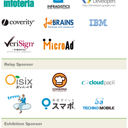
スピーカー追加
15-E-8 「OpenDataとハッカソンで変わる
世界 」
詳細追加
15-C-3 「Webと自然科学の意外な接点、先端ア
ドテクとの必然的な出会い」
スピーカー追加
15-D-8 「Web/Startupで活躍するエンジ
ニアの自分戦略」
セッション確定
14-A-2 「HBase at Ameba」
Relay Sponsor
2013/01/11
詳細追加
15-B-6 「Windows 8デザインガイド ～魅力的な
Windowsストアアプリとデスクトップアプリを作るために～ 」
併催決定
Scrum Boot Camp Premium
タグクラウド、更新情報追加
2013/01/10
Exhibition Sponsor