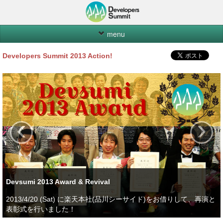
menu
Home
Developers Summit 2013 Action!
開催概要
タイムテーブル
アワード
‹
›
講演資料
スポンサー
コミュニティ
お問い合わせ
Devsumi 2013 Award & Revival
Developers Summit
2013/4/20 (Sat) に楽天本社(品川シーサイド)をお借りして、再演と
表彰式を行いました！