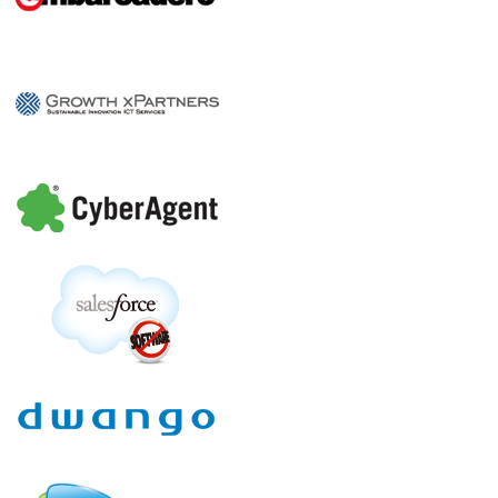
（仮）」
会場変更 C会場→A会場
15-A-6 「増加するセキュリティ脆
弱性の解決策」
会場変更 A会場→C会場
15-C-6 「5msの中身を公開！～ネ
ット広告配信と支える職人達～」
スピーカー確定
15-A-2 「Webが生み出し始めた世界」
セッション更新
15-E-2 「Ruby開発者のみなさん、mrubyで
楽しく快適な組み込みアプリ開発を始めませんか?」
セッション確定
15-D-5 「enchant.js スマートフォンゲーム
開発ライブコーディング」
セッション確定
15-C-5 「ディシプリンド・アジャイル・デ
リバリー～エンタープライズ・アジャイル実践ガイド～」
セッション確定
15-B-8 「タブレット進化論」