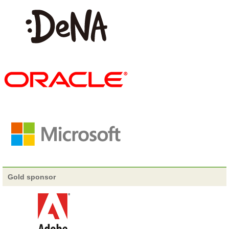
スピーカー追加
14-Ｄ-7 「Action!デブサミ2013オフィシャ
ルコミュニティLT」 今年の司会はまっちゃだいふくさんになり
ました。
スピーカー追加
15-Ｅ-8 「OpenDataとハッカソンで変わる
世界」及川卓也氏にも登壇頂きます。
2013/01/24
スピーカー追加
15-Ｅ-8 「OpenDataとハッカソンで変わる
世界」東富彦氏にも登壇頂きます。
2013/01/23
Action!イベント追加
セッション以外で予定しているイベン
Gold sponsor
トの紹介スライドを追加しました。
コンテンツ&Action!コミッティ紹介ページ追加
デブサミ
2013のコンテンツ、Action!を一緒に考えてくれた心強い仲間たち
を紹介します。