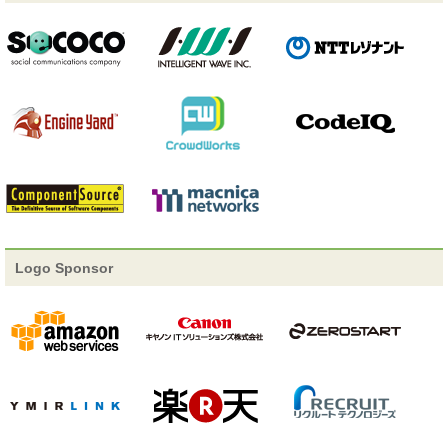
詳細追加
15-B-6 「開発者の "資産形成" につながる Action
とは?」
3つの世界のバッジを追加
タイムテーブル
2013/01/09
詳細追加
14-D-4 「The Action for Making the future Java」
詳細追加
15-E-1 「DevPower: デベロッパーが創る日本の未
来を語ろう」
セッション確定
15-A-6 「5msの中身を公開！～ネット広告
Logo Sponsor
配信とそれを支える職人達～」
2013/01/08
詳細追加
14-B-3 「自動改札機の運賃計算プログラムデバッ
グ手法」
詳細追加
15-B-6 「開発者の "資産形成" につながる Action
とは?」