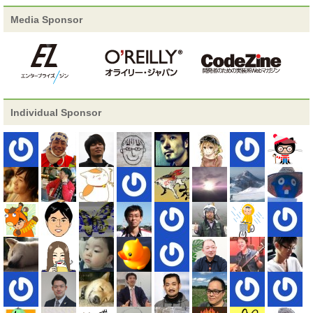
Media Sponsor
スピーカー追加
14-E-7 「[TED] Technology Enterprise
Development」
セッション確定
14-C-2 「決済だけではないペイパル（ペイ
パルアクセス活用事例）」
Individual Sponsor
2013/01/07
情報更新
15-E-6 「JetBrainsのソリューションでスピードア
ップするWeb開発」
セッション確定
15-B-1 「AmazonのDevOpsを支えるAWSク
ラウド」
スピーカー追加
15-C-8 「セキュリティ要求仕様モデルプラ
ンで日本は変わるか？」
セッション確定
15-E-2 「mrubyで実現する「モノのインタ
ーネット」時代の組み込みアプリへの取り組み」